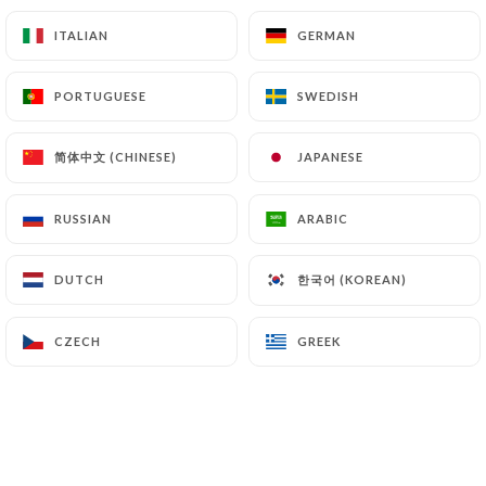
13.00€
ITALIAN
ITALIAN
GERMAN
GERMAN
Poulet
PORTUGUESE
PORTUGUESE
SWEDISH
SWEDISH
12.00€
Méchoui
简体中文 (CHINESE)
简体中文 (CHINESE)
JAPANESE
JAPANESE
1/4 d'épaule d'agneau cuite au four
RUSSIAN
RUSSIAN
ARABIC
ARABIC
18.00€
Brochette de volaille (2)
한국어 (KOREAN)
한국어 (KOREAN)
DUTCH
DUTCH
14.00€
CZECH
CZECH
GREEK
GREEK
Brochettes d'agneau grillées (2)
16.00€
Grillade maison
Brochettes, merguez, médaillon d'agneau, kefta