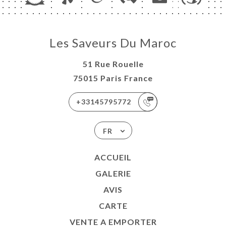
E A
RTER
TACT
Les Saveurs Du Maroc
51 Rue Rouelle
75015 Paris France
+33145795772
FR
ACCUEIL
GALERIE
AVIS
CARTE
VENTE A EMPORTER