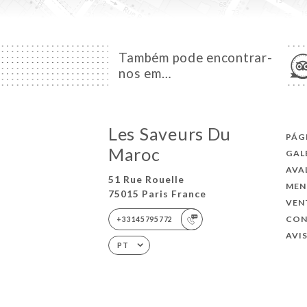
Também pode encontrar-
nos em…
Les Saveurs Du
PÁG
Maroc
GAL
AVA
51 Rue Rouelle
MEN
75015 Paris France
VEN
CO
+33145795772
AVI
PT